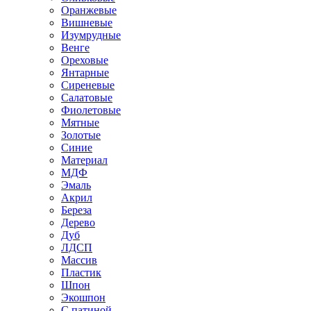
Оранжевые
Вишневые
Изумрудные
Венге
Ореховые
Янтарные
Сиреневые
Салатовые
Фиолетовые
Мятные
Золотые
Синие
Материал
МДФ
Эмаль
Акрил
Береза
Дерево
Дуб
ЛДСП
Массив
Пластик
Шпон
Экошпон
С патиной