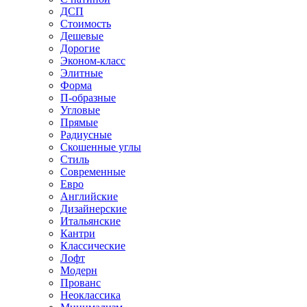
ДСП
Стоимость
Дешевые
Дорогие
Эконом-класс
Элитные
Форма
П-образные
Угловые
Прямые
Радиусные
Скошенные углы
Стиль
Современные
Евро
Английские
Дизайнерские
Итальянские
Кантри
Классические
Лофт
Модерн
Прованс
Неоклассика