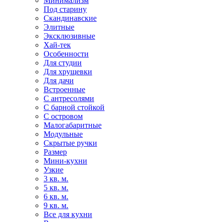
Минимализм
Под старину
Скандинавские
Элитные
Эксклюзивные
Хай-тек
Особенности
Для студии
Для хрущевки
Для дачи
Встроенные
С антресолями
С барной стойкой
С островом
Малогабаритные
Модульные
Скрытые ручки
Размер
Мини-кухни
Узкие
3 кв. м.
5 кв. м.
6 кв. м.
9 кв. м.
Все для кухни