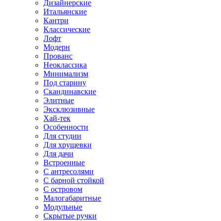
Дизайнерские
Итальянские
Кантри
Классические
Лофт
Модерн
Прованс
Неоклассика
Минимализм
Под старину
Скандинавские
Элитные
Эксклюзивные
Хай-тек
Особенности
Для студии
Для хрущевки
Для дачи
Встроенные
С антресолями
С барной стойкой
С островом
Малогабаритные
Модульные
Скрытые ручки