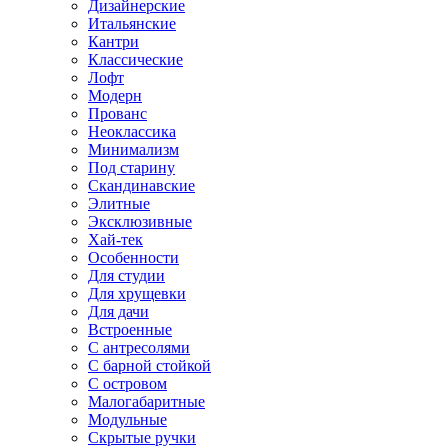
Дизайнерские
Итальянские
Кантри
Классические
Лофт
Модерн
Прованс
Неоклассика
Минимализм
Под старину
Скандинавские
Элитные
Эксклюзивные
Хай-тек
Особенности
Для студии
Для хрущевки
Для дачи
Встроенные
С антресолями
С барной стойкой
С островом
Малогабаритные
Модульные
Скрытые ручки