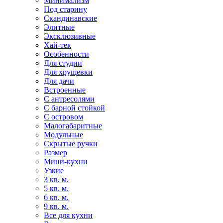
Минимализм
Под старину
Скандинавские
Элитные
Эксклюзивные
Хай-тек
Особенности
Для студии
Для хрущевки
Для дачи
Встроенные
С антресолями
С барной стойкой
С островом
Малогабаритные
Модульные
Скрытые ручки
Размер
Мини-кухни
Узкие
3 кв. м.
5 кв. м.
6 кв. м.
9 кв. м.
Все для кухни