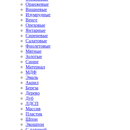
Оранжевые
Вишневые
Изумрудные
Венге
Ореховые
Янтарные
Сиреневые
Салатовые
Фиолетовые
Мятные
Золотые
Синие
Материал
МДФ
Эмаль
Акрил
Береза
Дерево
Дуб
ЛДСП
Массив
Пластик
Шпон
Экошпон
С патиной