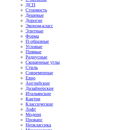
ДСП
Стоимость
Дешевые
Дорогие
Эконом-класс
Элитные
Форма
П-образные
Угловые
Прямые
Радиусные
Скошенные углы
Стиль
Современные
Евро
Английские
Дизайнерские
Итальянские
Кантри
Классические
Лофт
Модерн
Прованс
Неоклассика