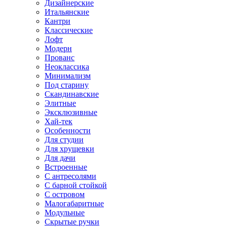
Дизайнерские
Итальянские
Кантри
Классические
Лофт
Модерн
Прованс
Неоклассика
Минимализм
Под старину
Скандинавские
Элитные
Эксклюзивные
Хай-тек
Особенности
Для студии
Для хрущевки
Для дачи
Встроенные
С антресолями
С барной стойкой
С островом
Малогабаритные
Модульные
Скрытые ручки