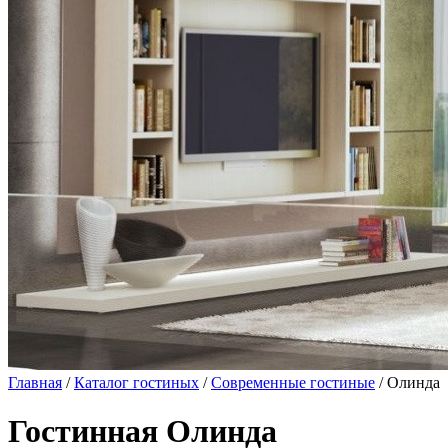
Главная
/
Каталог гостиных
/
Современные гостиные
/ Олинда
Гостинная Олинда