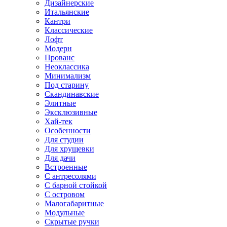
Дизайнерские
Итальянские
Кантри
Классические
Лофт
Модерн
Прованс
Неоклассика
Минимализм
Под старину
Скандинавские
Элитные
Эксклюзивные
Хай-тек
Особенности
Для студии
Для хрущевки
Для дачи
Встроенные
С антресолями
С барной стойкой
С островом
Малогабаритные
Модульные
Скрытые ручки