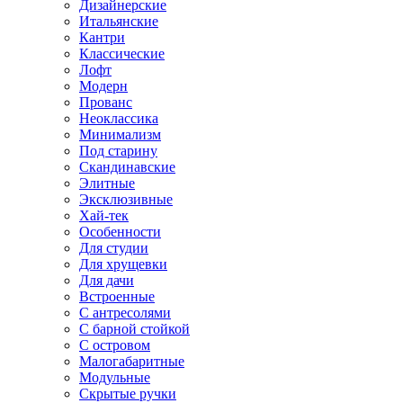
Дизайнерские
Итальянские
Кантри
Классические
Лофт
Модерн
Прованс
Неоклассика
Минимализм
Под старину
Скандинавские
Элитные
Эксклюзивные
Хай-тек
Особенности
Для студии
Для хрущевки
Для дачи
Встроенные
С антресолями
С барной стойкой
С островом
Малогабаритные
Модульные
Скрытые ручки