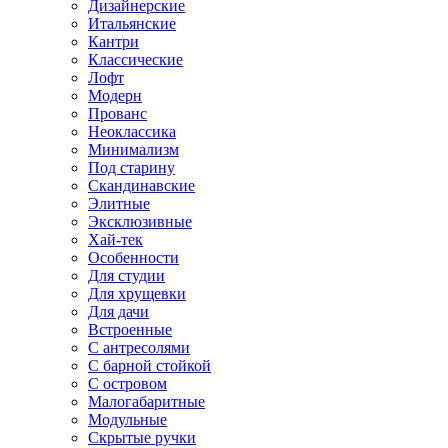
Дизайнерские
Итальянские
Кантри
Классические
Лофт
Модерн
Прованс
Неоклассика
Минимализм
Под старину
Скандинавские
Элитные
Эксклюзивные
Хай-тек
Особенности
Для студии
Для хрущевки
Для дачи
Встроенные
С антресолями
С барной стойкой
С островом
Малогабаритные
Модульные
Скрытые ручки