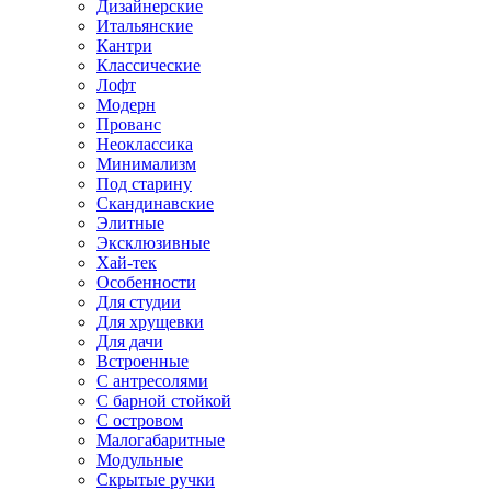
Дизайнерские
Итальянские
Кантри
Классические
Лофт
Модерн
Прованс
Неоклассика
Минимализм
Под старину
Скандинавские
Элитные
Эксклюзивные
Хай-тек
Особенности
Для студии
Для хрущевки
Для дачи
Встроенные
С антресолями
С барной стойкой
С островом
Малогабаритные
Модульные
Скрытые ручки