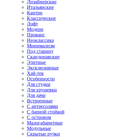
Дизайнерские
Итальянские
Кантри
Классические
Лофт
Модерн
Прованс
Неоклассика
Минимализм
Под старину
Скандинавские
Элитные
Эксклюзивные
Хай-тек
Особенности
Для студии
Для хрущевки
Для дачи
Встроенные
С антресолями
С барной стойкой
С островом
Малогабаритные
Модульные
Скрытые ручки