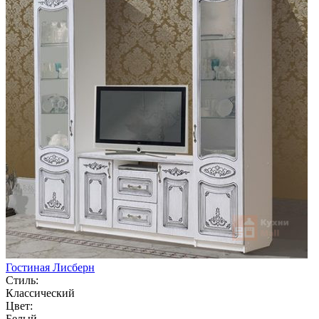
Гостиная Лисберн
Стиль:
Классический
Цвет:
Белый