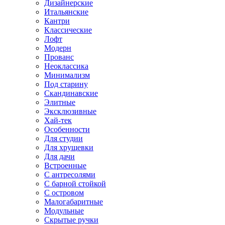
Дизайнерские
Итальянские
Кантри
Классические
Лофт
Модерн
Прованс
Неоклассика
Минимализм
Под старину
Скандинавские
Элитные
Эксклюзивные
Хай-тек
Особенности
Для студии
Для хрущевки
Для дачи
Встроенные
С антресолями
С барной стойкой
С островом
Малогабаритные
Модульные
Скрытые ручки