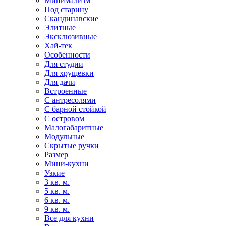
Минимализм
Под старину
Скандинавские
Элитные
Эксклюзивные
Хай-тек
Особенности
Для студии
Для хрущевки
Для дачи
Встроенные
С антресолями
С барной стойкой
С островом
Малогабаритные
Модульные
Скрытые ручки
Размер
Мини-кухни
Узкие
3 кв. м.
5 кв. м.
6 кв. м.
9 кв. м.
Все для кухни