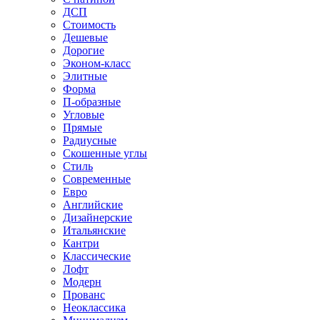
ДСП
Стоимость
Дешевые
Дорогие
Эконом-класс
Элитные
Форма
П-образные
Угловые
Прямые
Радиусные
Скошенные углы
Стиль
Современные
Евро
Английские
Дизайнерские
Итальянские
Кантри
Классические
Лофт
Модерн
Прованс
Неоклассика