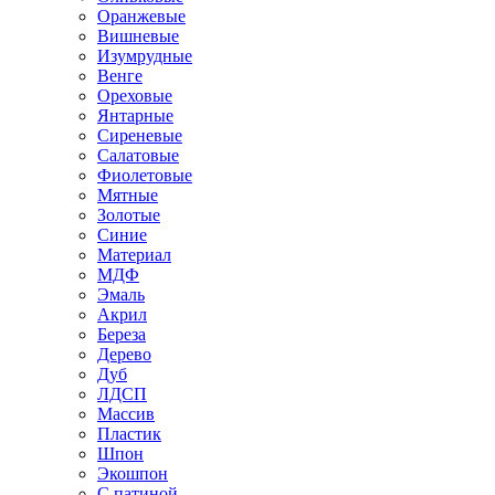
Оранжевые
Вишневые
Изумрудные
Венге
Ореховые
Янтарные
Сиреневые
Салатовые
Фиолетовые
Мятные
Золотые
Синие
Материал
МДФ
Эмаль
Акрил
Береза
Дерево
Дуб
ЛДСП
Массив
Пластик
Шпон
Экошпон
С патиной