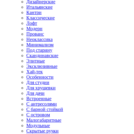
Дизайнерские
Итальянские
Кантри
Классические
Лофт
Модерн
Прованс
Неоклассика
Минимализм
Под старину
Скандинавские
Элитные
Эксклюзивные
Хай-тек
Особенности
Для студии
Для хрущевки
Для дачи
Встроенные
С антресолями
С барной стойкой
С островом
Малогабаритные
Модульные
Скрытые ручки