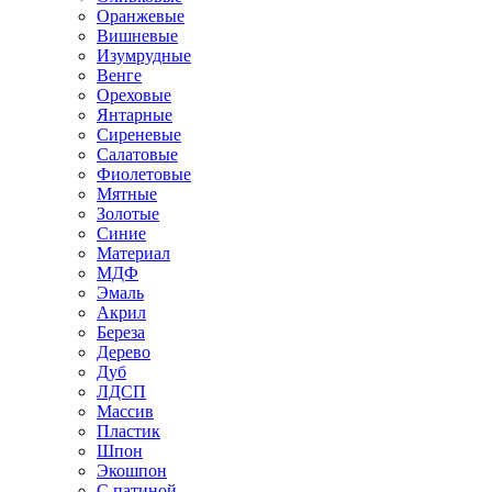
Оранжевые
Вишневые
Изумрудные
Венге
Ореховые
Янтарные
Сиреневые
Салатовые
Фиолетовые
Мятные
Золотые
Синие
Материал
МДФ
Эмаль
Акрил
Береза
Дерево
Дуб
ЛДСП
Массив
Пластик
Шпон
Экошпон
С патиной