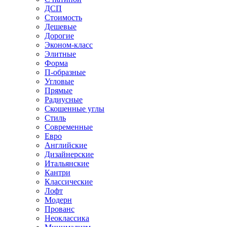
ДСП
Стоимость
Дешевые
Дорогие
Эконом-класс
Элитные
Форма
П-образные
Угловые
Прямые
Радиусные
Скошенные углы
Стиль
Современные
Евро
Английские
Дизайнерские
Итальянские
Кантри
Классические
Лофт
Модерн
Прованс
Неоклассика