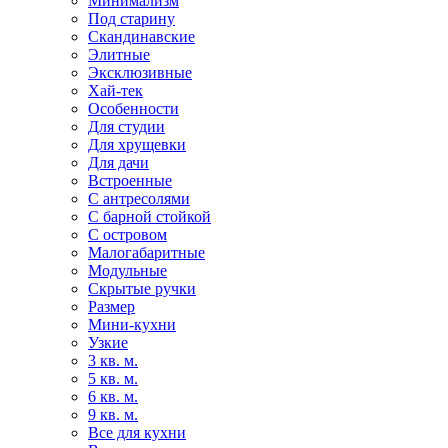
Минимализм
Под старину
Скандинавские
Элитные
Эксклюзивные
Хай-тек
Особенности
Для студии
Для хрущевки
Для дачи
Встроенные
С антресолями
С барной стойкой
С островом
Малогабаритные
Модульные
Скрытые ручки
Размер
Мини-кухни
Узкие
3 кв. м.
5 кв. м.
6 кв. м.
9 кв. м.
Все для кухни