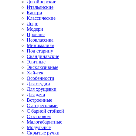
Дизайнерские
Итальянские
Кантри
Классические
Лофт
Модерн
Прованс
Неоклассика
Минимализм
Под старину
Скандинавские
Элитные
Эксклюзивные
Хай-тек
Особенности
Для студии
Для хрущевки
Для дачи
Встроенные
С антресолями
С барной стойкой
С островом
Малогабаритные
Модульные
Скрытые ручки