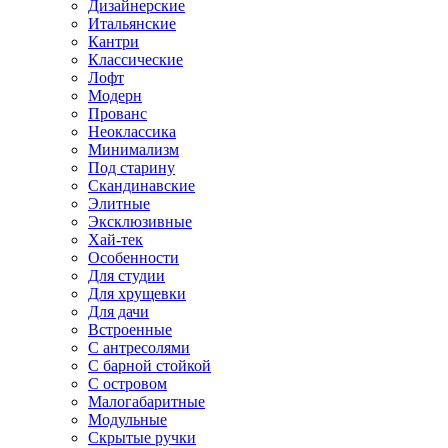
Дизайнерские
Итальянские
Кантри
Классические
Лофт
Модерн
Прованс
Неоклассика
Минимализм
Под старину
Скандинавские
Элитные
Эксклюзивные
Хай-тек
Особенности
Для студии
Для хрущевки
Для дачи
Встроенные
С антресолями
С барной стойкой
С островом
Малогабаритные
Модульные
Скрытые ручки