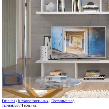
Главная
/
Каталог гостиных
/
Гостиные под
телевизор
/ Терезина