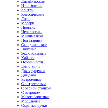
Дизайнерские
Итальянские
Кантри
Классические
Лофт
Модерн
Прованс
Неоклассика
Минимализм
Под старину
Скандинавские
Элитные
Эксклюзивные
Хай-тек
Особенности
Для студии
Для хрущевки
Для дачи
Встроенные
С антресолями
С барной стойкой
С островом
Малогабаритные
Модульные
Скрытые ручки