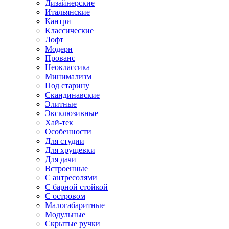
Дизайнерские
Итальянские
Кантри
Классические
Лофт
Модерн
Прованс
Неоклассика
Минимализм
Под старину
Скандинавские
Элитные
Эксклюзивные
Хай-тек
Особенности
Для студии
Для хрущевки
Для дачи
Встроенные
С антресолями
С барной стойкой
С островом
Малогабаритные
Модульные
Скрытые ручки