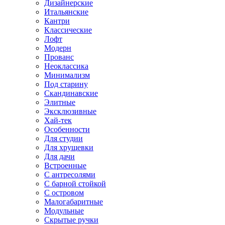
Дизайнерские
Итальянские
Кантри
Классические
Лофт
Модерн
Прованс
Неоклассика
Минимализм
Под старину
Скандинавские
Элитные
Эксклюзивные
Хай-тек
Особенности
Для студии
Для хрущевки
Для дачи
Встроенные
С антресолями
С барной стойкой
С островом
Малогабаритные
Модульные
Скрытые ручки