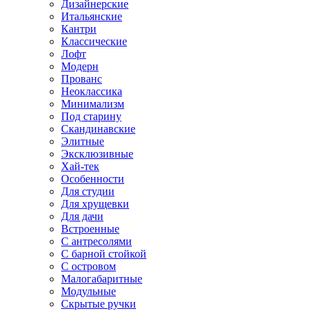
Дизайнерские
Итальянские
Кантри
Классические
Лофт
Модерн
Прованс
Неоклассика
Минимализм
Под старину
Скандинавские
Элитные
Эксклюзивные
Хай-тек
Особенности
Для студии
Для хрущевки
Для дачи
Встроенные
С антресолями
С барной стойкой
С островом
Малогабаритные
Модульные
Скрытые ручки