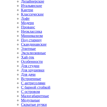
Дизайнерские
Итальянские
Кантри
Классические
Лофт
Модерн
Прованс
Неоклассика
Минимализм
Под старину
Скандинавские
Элитные
Эксклюзивные
Хай-тек
Особенности
Для студии
Для хрущевки
Для дачи
Встроенные
С антресолями
С барной стойкой
С островом
Малогабаритные
Модульные
Скрытые ручки