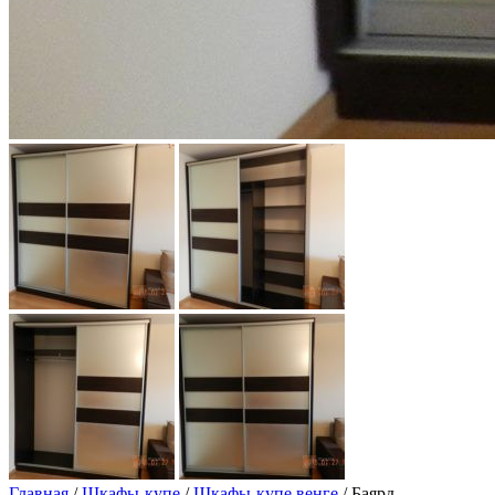
Главная
/
Шкафы-купе
/
Шкафы-купе венге
/ Баярд