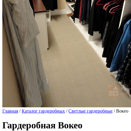
Главная
/
Каталог гардеробных
/
Светлые гардеробные
/ Вокео
Гардеробная Вокео