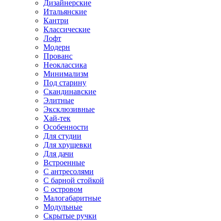
Дизайнерские
Итальянские
Кантри
Классические
Лофт
Модерн
Прованс
Неоклассика
Минимализм
Под старину
Скандинавские
Элитные
Эксклюзивные
Хай-тек
Особенности
Для студии
Для хрущевки
Для дачи
Встроенные
С антресолями
С барной стойкой
С островом
Малогабаритные
Модульные
Скрытые ручки