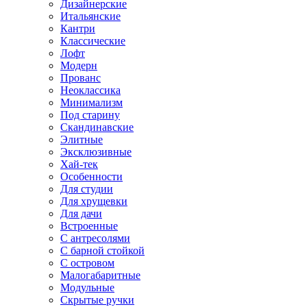
Дизайнерские
Итальянские
Кантри
Классические
Лофт
Модерн
Прованс
Неоклассика
Минимализм
Под старину
Скандинавские
Элитные
Эксклюзивные
Хай-тек
Особенности
Для студии
Для хрущевки
Для дачи
Встроенные
С антресолями
С барной стойкой
С островом
Малогабаритные
Модульные
Скрытые ручки