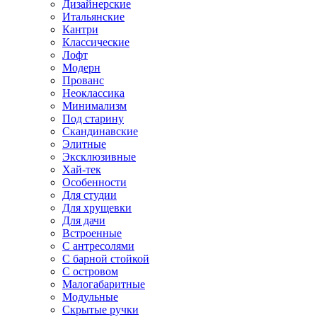
Дизайнерские
Итальянские
Кантри
Классические
Лофт
Модерн
Прованс
Неоклассика
Минимализм
Под старину
Скандинавские
Элитные
Эксклюзивные
Хай-тек
Особенности
Для студии
Для хрущевки
Для дачи
Встроенные
С антресолями
С барной стойкой
С островом
Малогабаритные
Модульные
Скрытые ручки