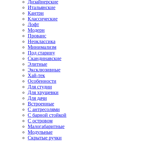
Дизайнерские
Итальянские
Кантри
Классические
Лофт
Модерн
Прованс
Неоклассика
Минимализм
Под старину
Скандинавские
Элитные
Эксклюзивные
Хай-тек
Особенности
Для студии
Для хрущевки
Для дачи
Встроенные
С антресолями
С барной стойкой
С островом
Малогабаритные
Модульные
Скрытые ручки