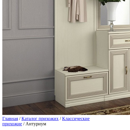
Главная
/
Каталог прихожих
/
Классические
прихожие
/ Антуриум