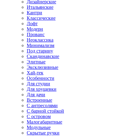
Дизайнерские
Итальянские
Кантри
Классические
Лофт
Модерн
Прованс
Неоклассика
Минимализм
Под старину
Скандинавские
Элитные
Эксклюзивные
Хай-тек
Особенности
Для студии
Для хрущевки
Для дачи
Встроенные
С антресолями
С барной стойкой
С островом
Малогабаритные
Модульные
Скрытые ручки