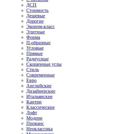
ДСП
Стоимость
Дешевые
Дорогие
Эконом-класс
Элитные
Форма
П-образные
Угловые
Прямые
Радиусные
Скошенные углы
Стиль
Современные
Евро
Английские
Дизайнерские
Итальянские
Кантри
Классические
Лофт
Модерн
Прованс
Неоклассика