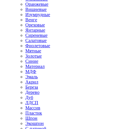
Оранжевые
Вишневые
Изумрудные
Венге
Ореховые
Янтарные
Сиреневые
Салатовые
Фиолетовые
Мятные
Золотые
Синие
Материал
МДФ
Эмаль
Акрил
Береза
Дерево
Дуб
ЛДСП
Массив
Пластик
Шпон
Экошпон
С патиной