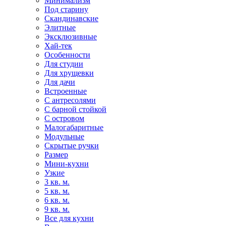
Минимализм
Под старину
Скандинавские
Элитные
Эксклюзивные
Хай-тек
Особенности
Для студии
Для хрущевки
Для дачи
Встроенные
С антресолями
С барной стойкой
С островом
Малогабаритные
Модульные
Скрытые ручки
Размер
Мини-кухни
Узкие
3 кв. м.
5 кв. м.
6 кв. м.
9 кв. м.
Все для кухни