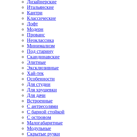
Дизайнерские
Итальянские
Кантри
Классические
Лофт
Модерн
Прованс
Неоклассика
Минимализм
Под старину
Скандинавские
Элитные
Эксклюзивные
Хай-тек
Особенности
Для студии
Для хрущевки
Для дачи
Встроенные
С антресолями
С барной стойкой
С островом
Малогабаритные
Модульные
Скрытые ручки