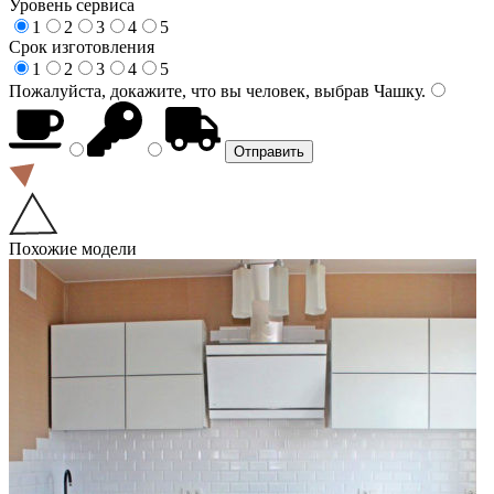
Уровень сервиса
1
2
3
4
5
Срок изготовления
1
2
3
4
5
Пожалуйста, докажите, что вы человек, выбрав
Чашку
.
Похожие модели