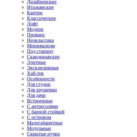
Дизайнерские
Итальянские
Кантри
Классические
Лофт
Модерн
Прованс
Неоклассика
Минимализм
Под старину
Скандинавские
Элитные
Эксклюзивные
Хай-тек
Особенности
Для студии
Для хрущевки
Для дачи
Встроенные
С антресолями
С барной стойкой
С островом
Малогабаритные
Модульные
Скрытые ручки