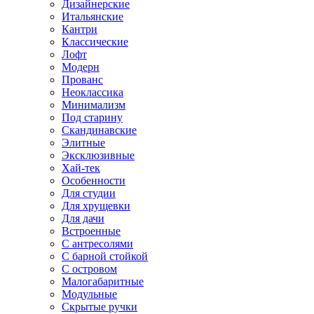
Дизайнерские
Итальянские
Кантри
Классические
Лофт
Модерн
Прованс
Неоклассика
Минимализм
Под старину
Скандинавские
Элитные
Эксклюзивные
Хай-тек
Особенности
Для студии
Для хрущевки
Для дачи
Встроенные
С антресолями
С барной стойкой
С островом
Малогабаритные
Модульные
Скрытые ручки