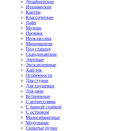
Дизайнерские
Итальянские
Кантри
Классические
Лофт
Модерн
Прованс
Неоклассика
Минимализм
Под старину
Скандинавские
Элитные
Эксклюзивные
Хай-тек
Особенности
Для студии
Для хрущевки
Для дачи
Встроенные
С антресолями
С барной стойкой
С островом
Малогабаритные
Модульные
Скрытые ручки