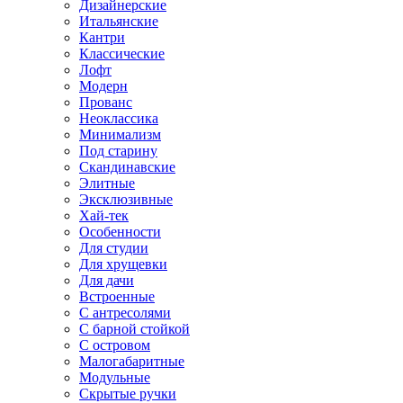
Дизайнерские
Итальянские
Кантри
Классические
Лофт
Модерн
Прованс
Неоклассика
Минимализм
Под старину
Скандинавские
Элитные
Эксклюзивные
Хай-тек
Особенности
Для студии
Для хрущевки
Для дачи
Встроенные
С антресолями
С барной стойкой
С островом
Малогабаритные
Модульные
Скрытые ручки