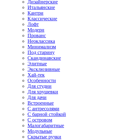
Дизайнерские
Итальянские
Кантри
Классические
Лофт
Модерн
Прованс
Неоклассика
Минимализм
Под старину
Скандинавские
Элитные
Эксклюзивные
Хай-тек
Особенности
Для студии
Для хрущевки
Для дачи
Встроенные
С антресолями
С барной стойкой
С островом
Малогабаритные
Модульные
Скрытые ручки