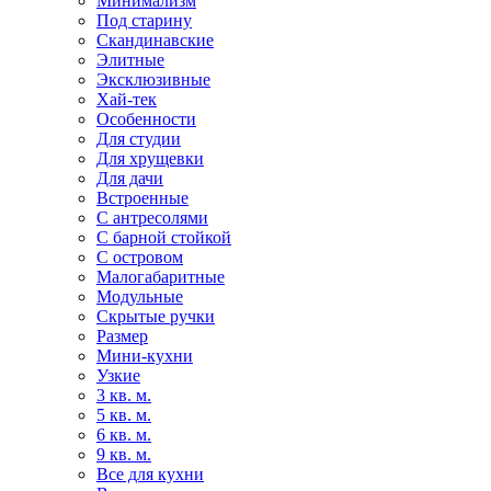
Минимализм
Под старину
Скандинавские
Элитные
Эксклюзивные
Хай-тек
Особенности
Для студии
Для хрущевки
Для дачи
Встроенные
С антресолями
С барной стойкой
С островом
Малогабаритные
Модульные
Скрытые ручки
Размер
Мини-кухни
Узкие
3 кв. м.
5 кв. м.
6 кв. м.
9 кв. м.
Все для кухни