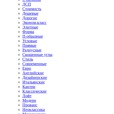
ДСП
Стоимость
Дешевые
Дорогие
Эконом-класс
Элитные
Форма
П-образные
Угловые
Прямые
Радиусные
Скошенные углы
Стиль
Современные
Евро
Английские
Дизайнерские
Итальянские
Кантри
Классические
Лофт
Модерн
Прованс
Неоклассика