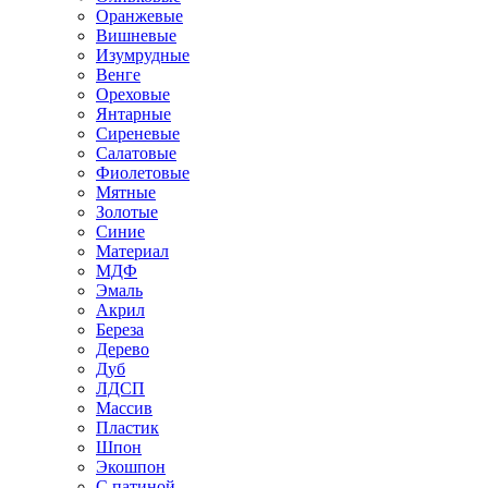
Оранжевые
Вишневые
Изумрудные
Венге
Ореховые
Янтарные
Сиреневые
Салатовые
Фиолетовые
Мятные
Золотые
Синие
Материал
МДФ
Эмаль
Акрил
Береза
Дерево
Дуб
ЛДСП
Массив
Пластик
Шпон
Экошпон
С патиной