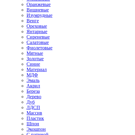
Оранжевые
Вишневые
Изумрудные
Венге
Ореховые
Янтарные
Сиреневые
Салатовые
Фиолетовые
Мятные
Золотые
Синие
Материал
МДФ
Эмаль
Акрил
Береза
Дерево
Дуб
ЛДСП
Массив
Пластик
Шпон
Экошпон
С патиной