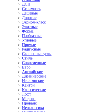
ДСП
Стоимость
Дешевые
Дорогие
Эконом-класс
Элитные
Форма
П-образные
Угловые
Прямые
Радиусные
Скошенные углы
Стиль
Современные
Евро
Английские
Дизайнерские
Итальянские
Кантри
Классические
Лофт
Модерн
Прованс
Неоклассика