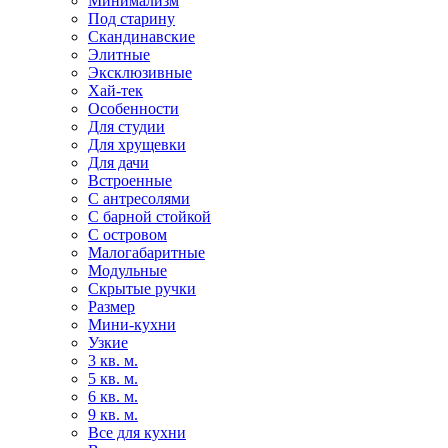
Минимализм
Под старину
Скандинавские
Элитные
Эксклюзивные
Хай-тек
Особенности
Для студии
Для хрущевки
Для дачи
Встроенные
С антресолями
С барной стойкой
С островом
Малогабаритные
Модульные
Скрытые ручки
Размер
Мини-кухни
Узкие
3 кв. м.
5 кв. м.
6 кв. м.
9 кв. м.
Все для кухни