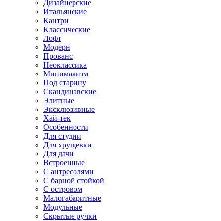
Дизайнерские
Итальянские
Кантри
Классические
Лофт
Модерн
Прованс
Неоклассика
Минимализм
Под старину
Скандинавские
Элитные
Эксклюзивные
Хай-тек
Особенности
Для студии
Для хрущевки
Для дачи
Встроенные
С антресолями
С барной стойкой
С островом
Малогабаритные
Модульные
Скрытые ручки