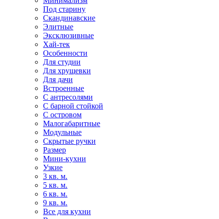
Минимализм
Под старину
Скандинавские
Элитные
Эксклюзивные
Хай-тек
Особенности
Для студии
Для хрущевки
Для дачи
Встроенные
С антресолями
С барной стойкой
С островом
Малогабаритные
Модульные
Скрытые ручки
Размер
Мини-кухни
Узкие
3 кв. м.
5 кв. м.
6 кв. м.
9 кв. м.
Все для кухни