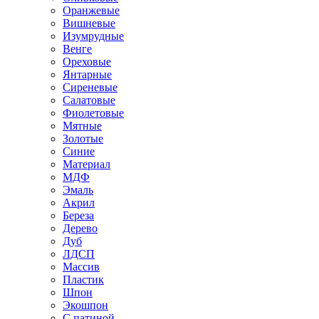
Оранжевые
Вишневые
Изумрудные
Венге
Ореховые
Янтарные
Сиреневые
Салатовые
Фиолетовые
Мятные
Золотые
Синие
Материал
МДФ
Эмаль
Акрил
Береза
Дерево
Дуб
ЛДСП
Массив
Пластик
Шпон
Экошпон
С патиной