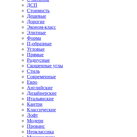
ДСП
Стоимость
Дешевые
Дорогие
Эконом-класс
Элитные
Форма
П-образные
Угловые
Прямые
Радиусные
Скошенные углы
Стиль
Современные
Евро
Английские
Дизайнерские
Итальянские
Кантри
Классические
Лофт
Модерн
Прованс
Неоклассика