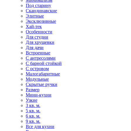
Минимализм
Под старину
Скандинавские
Элитные
Эксклюзивные
Хай-тек
Особенности
Для студии
Для хрущевки
Для дачи
Встроенные
С антресолями
С барной стойкой
С островом
Малогабаритные
Модульные
Скрытые ручки
Размер
Мини-кухни
Узкие
3 кв. м.
5 кв. м.
6 кв. м.
9 кв. м.
Все для кухни