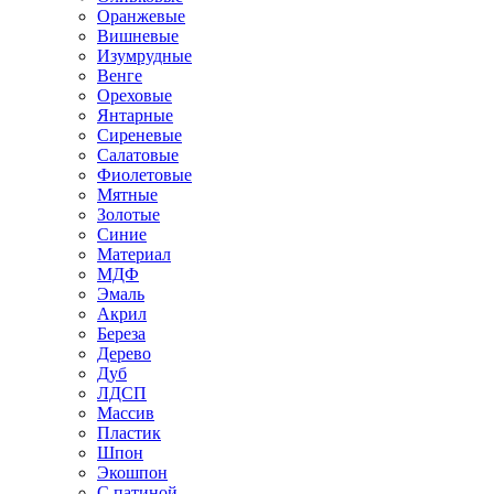
Оранжевые
Вишневые
Изумрудные
Венге
Ореховые
Янтарные
Сиреневые
Салатовые
Фиолетовые
Мятные
Золотые
Синие
Материал
МДФ
Эмаль
Акрил
Береза
Дерево
Дуб
ЛДСП
Массив
Пластик
Шпон
Экошпон
С патиной