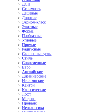
ДСП
Стоимость
Дешевые
Дорогие
Эконом-класс
Элитные
Форма
П-образные
Угловые
Прямые
Радиусные
Скошенные углы
Стиль
Современные
Евро
Английские
Дизайнерские
Итальянские
Кантри
Классические
Лофт
Модерн
Прованс
Неоклассика