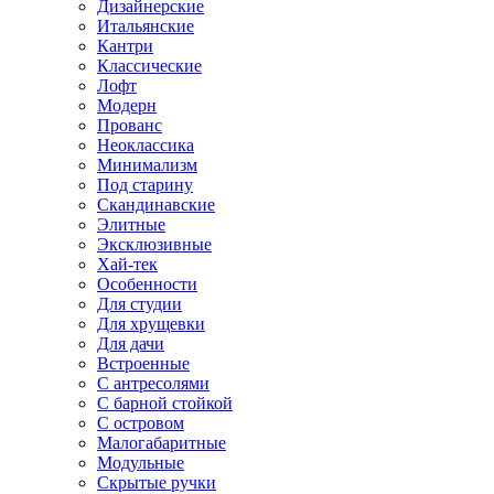
Дизайнерские
Итальянские
Кантри
Классические
Лофт
Модерн
Прованс
Неоклассика
Минимализм
Под старину
Скандинавские
Элитные
Эксклюзивные
Хай-тек
Особенности
Для студии
Для хрущевки
Для дачи
Встроенные
С антресолями
С барной стойкой
С островом
Малогабаритные
Модульные
Скрытые ручки