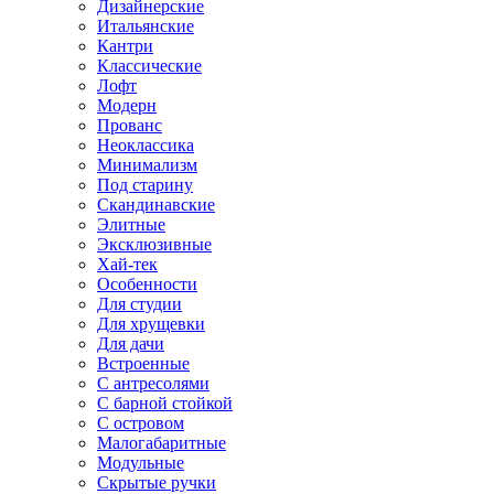
Дизайнерские
Итальянские
Кантри
Классические
Лофт
Модерн
Прованс
Неоклассика
Минимализм
Под старину
Скандинавские
Элитные
Эксклюзивные
Хай-тек
Особенности
Для студии
Для хрущевки
Для дачи
Встроенные
С антресолями
С барной стойкой
С островом
Малогабаритные
Модульные
Скрытые ручки