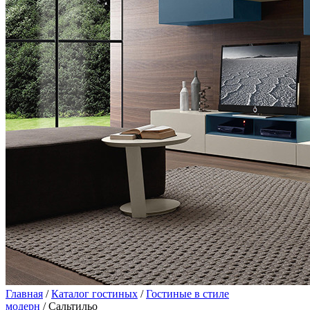
Главная
/
Каталог гостиных
/
Гостиные в стиле
модерн
/ Сальтильо