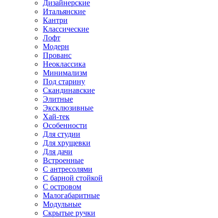
Дизайнерские
Итальянские
Кантри
Классические
Лофт
Модерн
Прованс
Неоклассика
Минимализм
Под старину
Скандинавские
Элитные
Эксклюзивные
Хай-тек
Особенности
Для студии
Для хрущевки
Для дачи
Встроенные
С антресолями
С барной стойкой
С островом
Малогабаритные
Модульные
Скрытые ручки