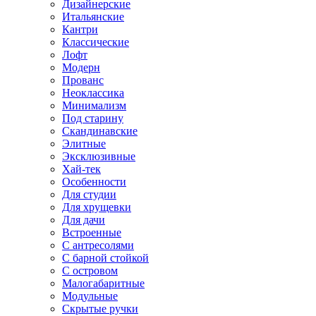
Дизайнерские
Итальянские
Кантри
Классические
Лофт
Модерн
Прованс
Неоклассика
Минимализм
Под старину
Скандинавские
Элитные
Эксклюзивные
Хай-тек
Особенности
Для студии
Для хрущевки
Для дачи
Встроенные
С антресолями
С барной стойкой
С островом
Малогабаритные
Модульные
Скрытые ручки