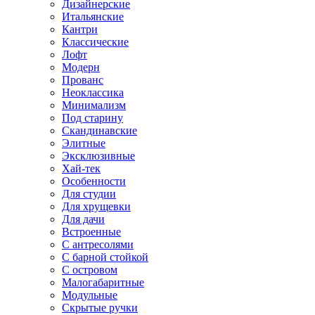
Дизайнерские
Итальянские
Кантри
Классические
Лофт
Модерн
Прованс
Неоклассика
Минимализм
Под старину
Скандинавские
Элитные
Эксклюзивные
Хай-тек
Особенности
Для студии
Для хрущевки
Для дачи
Встроенные
С антресолями
С барной стойкой
С островом
Малогабаритные
Модульные
Скрытые ручки