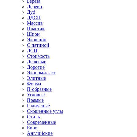
Береза
Дерево
Дуб
ЛДСП
Массив
Пластик
Шпон
Экошпон
С патиной
ДСП
Стоимость
Дешевые
Дорогие
Эконом-класс
Элитные
Форма
П-образные
Угловые
Прямые
Радиусные
Скошенные углы
Стиль
Современные
Евро
Английские