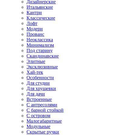
Дизайнерские
Итальянские
Кантри
Классические
Лофт
Модерн
Прованс
Неоклассика
Минимализм
Под старину
Скандинавские
Элитные
Эксклюзивные
Хай-тек
Особенности
Для студии
Для хрущевки
Для дачи
Встроенные
С антресолями
С барной стойкой
С островом
Малогабаритные
Модульные
Скрытые ручки