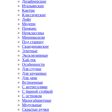
Дизайнерские
Итальянские
Кантри
Классические
Лофт
Модерн
Прованс
Неоклассика
Минимализм
Под старину
Скандинавские
Элитные
Эксклюзивные
Хай-тек
Особенности
Для студии
Для хрущевки
Для дачи
Встроенные
С антресолями
С барной стойкой
С островом
Малогабаритные
Модульные
Скрытые ручки