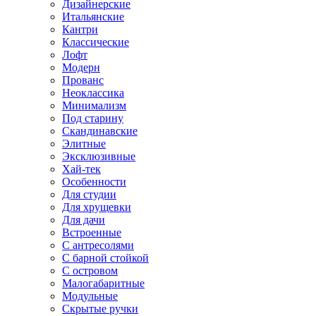
Дизайнерские
Итальянские
Кантри
Классические
Лофт
Модерн
Прованс
Неоклассика
Минимализм
Под старину
Скандинавские
Элитные
Эксклюзивные
Хай-тек
Особенности
Для студии
Для хрущевки
Для дачи
Встроенные
С антресолями
С барной стойкой
С островом
Малогабаритные
Модульные
Скрытые ручки