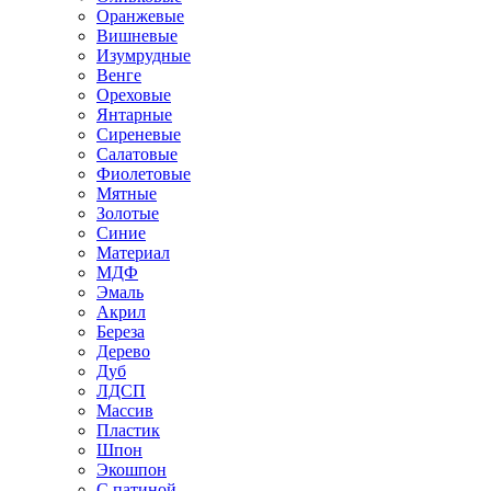
Оранжевые
Вишневые
Изумрудные
Венге
Ореховые
Янтарные
Сиреневые
Салатовые
Фиолетовые
Мятные
Золотые
Синие
Материал
МДФ
Эмаль
Акрил
Береза
Дерево
Дуб
ЛДСП
Массив
Пластик
Шпон
Экошпон
С патиной