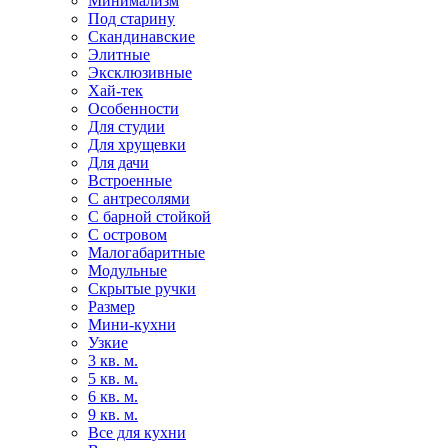
Минимализм
Под старину
Скандинавские
Элитные
Эксклюзивные
Хай-тек
Особенности
Для студии
Для хрущевки
Для дачи
Встроенные
С антресолями
С барной стойкой
С островом
Малогабаритные
Модульные
Скрытые ручки
Размер
Мини-кухни
Узкие
3 кв. м.
5 кв. м.
6 кв. м.
9 кв. м.
Все для кухни