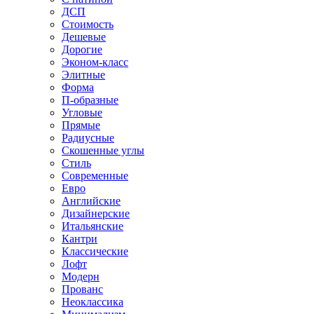
ДСП
Стоимость
Дешевые
Дорогие
Эконом-класс
Элитные
Форма
П-образные
Угловые
Прямые
Радиусные
Скошенные углы
Стиль
Современные
Евро
Английские
Дизайнерские
Итальянские
Кантри
Классические
Лофт
Модерн
Прованс
Неоклассика