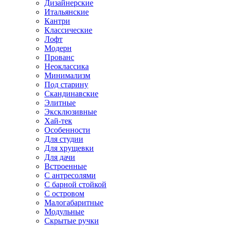
Дизайнерские
Итальянские
Кантри
Классические
Лофт
Модерн
Прованс
Неоклассика
Минимализм
Под старину
Скандинавские
Элитные
Эксклюзивные
Хай-тек
Особенности
Для студии
Для хрущевки
Для дачи
Встроенные
С антресолями
С барной стойкой
С островом
Малогабаритные
Модульные
Скрытые ручки