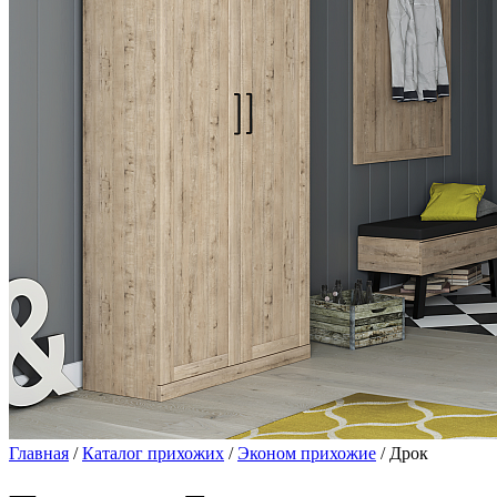
Главная
/
Каталог прихожих
/
Эконом прихожие
/ Дрок