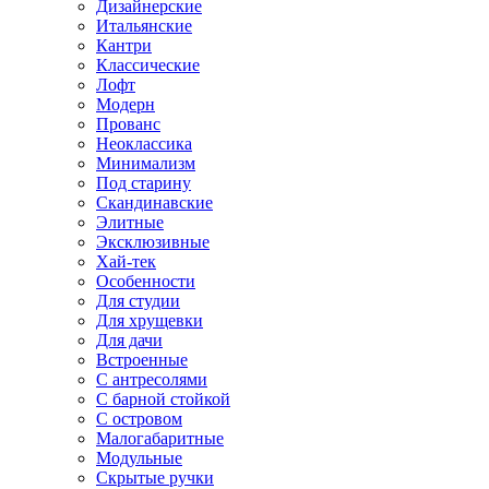
Дизайнерские
Итальянские
Кантри
Классические
Лофт
Модерн
Прованс
Неоклассика
Минимализм
Под старину
Скандинавские
Элитные
Эксклюзивные
Хай-тек
Особенности
Для студии
Для хрущевки
Для дачи
Встроенные
С антресолями
С барной стойкой
С островом
Малогабаритные
Модульные
Скрытые ручки